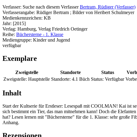
Verfasser:
Suche nach diesem Verfasser
Bertram, Rüdiger (Verfasser)
Verfasserangabe:
Rüdiger Bertram ; Bilder von Heribert Schulmeyer
Medienkennzeichen:
KB
Jahr:
[2015]
Verlag:
Hamburg, Verlag Friedrich Oetinger
Reihe:
Büchersterne - 1. Klasse
Mediengruppe:
Kinder und Jugend
verfügbar
Exemplare
Zweigstelle
Standorte
Status
Vorb
Zweigstelle:
Hauptstelle
Standorte:
4.1 Büch
Status:
Verfügbar
Vorbe
Inhalt
Start der Kultserie für Erstleser: Lesespaß mit COOLMAN! Kai ist se
sich bestimmt ein Tier, das man mitnehmen kann! Doch die Elefante
hat? Lesen lernen mit "Büchersterne" für die 1. Klasse: sehr große Fi
Anhang.
Rezensionen