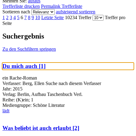
Meinten Sie:
auf
aus
Trefferliste drucken
Permalink Trefferliste
Sortieren nach
aufsteigend sortieren
1
2
3
4
5
6
7
8
9
10
Letzte Seite
10234 Treffer
Treffer pro
Seite
Suchergebnis
Zu den Suchfiltern springen
Du mich auch [1]
ein Rache-Roman
Verfasser:
Berg, Ellen
Suche nach diesem Verfasser
Jahr:
2015
Verlag:
Berlin, Aufbau Taschenbuch Verl.
Reihe:
(K)ein; 1
Mediengruppe:
Schöne Literatur
lädt
Was beliebt ist auch erlaubt [2]