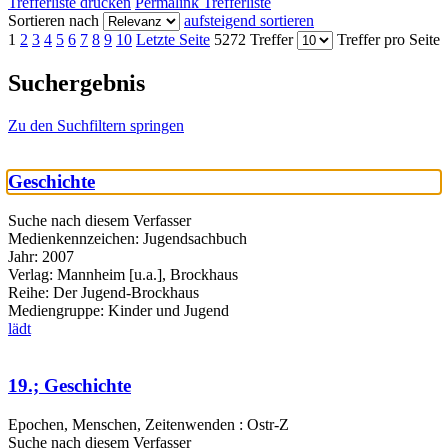
Trefferliste drucken
Permalink Trefferliste
Sortieren nach
aufsteigend sortieren
1
2
3
4
5
6
7
8
9
10
Letzte Seite
5272 Treffer
Treffer pro Seite
Suchergebnis
Zu den Suchfiltern springen
Geschichte
Suche nach diesem Verfasser
Medienkennzeichen:
Jugendsachbuch
Jahr:
2007
Verlag:
Mannheim [u.a.], Brockhaus
Reihe:
Der Jugend-Brockhaus
Mediengruppe:
Kinder und Jugend
lädt
19.; Geschichte
Epochen, Menschen, Zeitenwenden : Ostr-Z
Suche nach diesem Verfasser