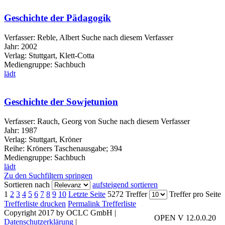
Geschichte der Pädagogik
Verfasser:
Reble, Albert
Suche nach diesem Verfasser
Jahr:
2002
Verlag:
Stuttgart, Klett-Cotta
Mediengruppe:
Sachbuch
lädt
Geschichte der Sowjetunion
Verfasser:
Rauch, Georg von
Suche nach diesem Verfasser
Jahr:
1987
Verlag:
Stuttgart, Kröner
Reihe:
Kröners Taschenausgabe; 394
Mediengruppe:
Sachbuch
lädt
Zu den Suchfiltern springen
Sortieren nach
aufsteigend sortieren
1
2
3
4
5
6
7
8
9
10
Letzte Seite
5272 Treffer
Treffer pro Seite
Trefferliste drucken
Permalink Trefferliste
Copyright 2017 by OCLC GmbH
|
OPEN V 12.0.0.20
Datenschutzerklärung
|