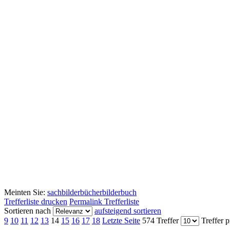
Meinten Sie:
sachbilderbücher
bilderbuch
Trefferliste drucken
Permalink Trefferliste
Sortieren nach
aufsteigend sortieren
9
10
11
12
13
14
15
16
17
18
Letzte Seite
574 Treffer
Treffer p