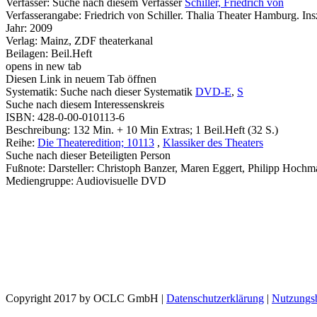
Verfasser:
Suche nach diesem Verfasser
Schiller, Friedrich von
Verfasserangabe:
Friedrich von Schiller. Thalia Theater Hamburg. In
Jahr:
2009
Verlag:
Mainz, ZDF theaterkanal
Beilagen:
Beil.Heft
opens in new tab
Diesen Link in neuem Tab öffnen
Systematik:
Suche nach dieser Systematik
DVD-E
,
S
Suche nach diesem Interessenskreis
ISBN:
428-0-00-010113-6
Beschreibung:
132 Min. + 10 Min Extras; 1 Beil.Heft (32 S.)
Reihe:
Die Theateredition; 10113
,
Klassiker des Theaters
Suche nach dieser Beteiligten Person
Fußnote:
Darsteller: Christoph Banzer, Maren Eggert, Philipp Hoch
Mediengruppe:
Audiovisuelle DVD
Copyright 2017 by OCLC GmbH
|
Datenschutzerklärung
|
Nutzungs