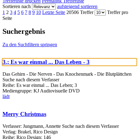
Trefferliste drucken
Permalink Trefferliste
Sortieren nach
aufsteigend sortieren
1
2
3
4
5
6
7
8
9
10
Letzte Seite
20506 Treffer
Treffer pro
Seite
Suchergebnis
Zu den Suchfiltern springen
3.; Es war einmal ... Das Leben - 3
Das Gehirn - Die Nerven - Das Knochenmark - Die Blutplättchen
Suche nach diesem Verfasser
Reihe:
Es war einmal ... Das Leben; 3
Mediengruppe:
KJ Audiovisuelle DVD
lädt
Merry Christmas
Verfasser:
Jungmann, Annette
Suche nach diesem Verfasser
Verlag:
Brakel, Rico Design
Reihe:
Rico Design; 146