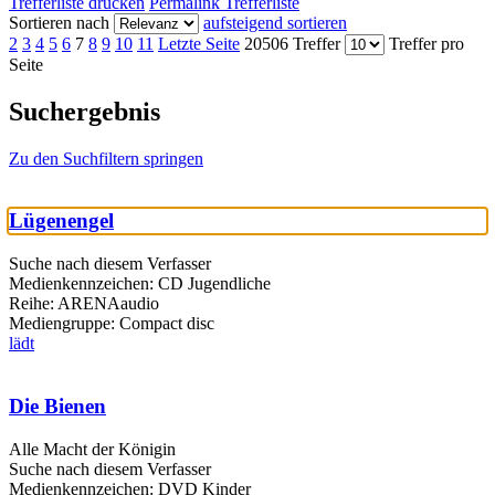
Trefferliste drucken
Permalink Trefferliste
Sortieren nach
aufsteigend sortieren
2
3
4
5
6
7
8
9
10
11
Letzte Seite
20506 Treffer
Treffer pro
Seite
Suchergebnis
Zu den Suchfiltern springen
Lügenengel
Suche nach diesem Verfasser
Medienkennzeichen:
CD Jugendliche
Reihe:
ARENAaudio
Mediengruppe:
Compact disc
lädt
Die Bienen
Alle Macht der Königin
Suche nach diesem Verfasser
Medienkennzeichen:
DVD Kinder