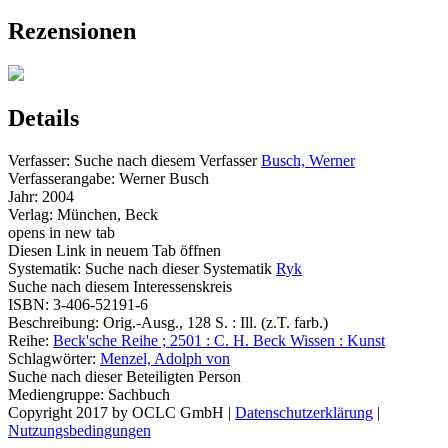
Rezensionen
Details
Verfasser:
Suche nach diesem Verfasser
Busch, Werner
Verfasserangabe:
Werner Busch
Jahr:
2004
Verlag:
München, Beck
opens in new tab
Diesen Link in neuem Tab öffnen
Systematik:
Suche nach dieser Systematik
Ryk
Suche nach diesem Interessenskreis
ISBN:
3-406-52191-6
Beschreibung:
Orig.-Ausg., 128 S. : Ill. (z.T. farb.)
Reihe:
Beck'sche Reihe ; 2501 : C. H. Beck Wissen : Kunst
Schlagwörter:
Menzel, Adolph von
Suche nach dieser Beteiligten Person
Mediengruppe:
Sachbuch
Copyright 2017 by OCLC GmbH
|
Datenschutzerklärung
|
Nutzungsbedingungen