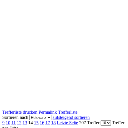
Trefferliste drucken
Permalink Trefferliste
Sortieren nach
aufsteigend sortieren
9
10
11
12
13
14
15
16
17
18
Letzte Seite
207 Treffer
Treffer