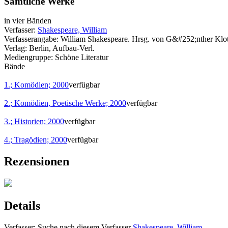
Sämtliche Werke
in vier Bänden
Verfasser:
Shakespeare, William
Verfasserangabe:
William Shakespeare. Hrsg. von G&#252;nther Klo
Verlag:
Berlin, Aufbau-Verl.
Mediengruppe:
Schöne Literatur
Bände
1.; Komödien; 2000
verfügbar
2.; Komödien, Poetische Werke; 2000
verfügbar
3.; Historien; 2000
verfügbar
4.; Tragödien; 2000
verfügbar
Rezensionen
Details
Verfasser:
Suche nach diesem Verfasser
Shakespeare, William