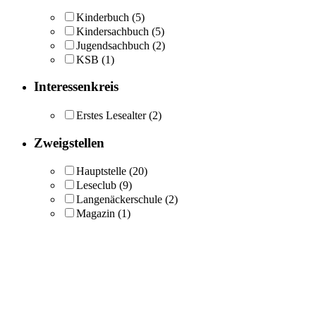
Kinderbuch
(5)
Kindersachbuch
(5)
Jugendsachbuch
(2)
KSB
(1)
Interessenkreis
Erstes Lesealter
(2)
Zweigstellen
Hauptstelle
(20)
Leseclub
(9)
Langenäckerschule
(2)
Magazin
(1)