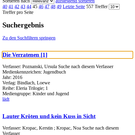
Sortieren nach
aufsteigend sortieren
40
41
42
43
44
45
46
47
48
49
Letzte Seite
557 Treffer
Treffer pro Seite
Suchergebnis
Zu den Suchfiltern springen
Die Verratenen [1]
Verfasser:
Poznanski, Ursula
Suche nach diesem Verfasser
Medienkennzeichen:
Jugendbuch
Jahr:
2016
Verlag:
Bindlach, Loewe
Reihe:
Eleria Trilogie; 1
Mediengruppe:
Kinder und Jugend
lädt
Lauter Kröten und kein Kuss in Sicht
Verfasser:
Kropac, Kerstin
;
Kropac, Noa
Suche nach diesem
Verfasser