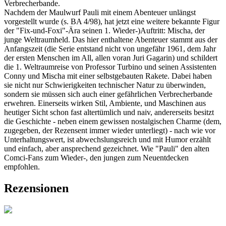
Verbrecherbande.
Nachdem der Maulwurf Pauli mit einem Abenteuer unlängst
vorgestellt wurde (s. BA 4/98), hat jetzt eine weitere bekannte Figur
der "Fix-und-Foxi"-Ära seinen 1. Wieder-)Auftritt: Mischa, der
junge Weltraumheld. Das hier enthaltene Abenteuer stammt aus der
Anfangszeit (die Serie entstand nicht von ungefähr 1961, dem Jahr
der ersten Menschen im All, allen voran Juri Gagarin) und schildert
die 1. Weltraumreise von Professor Turbino und seinen Assistenten
Conny und Mischa mit einer selbstgebauten Rakete. Dabei haben
sie nicht nur Schwierigkeiten technischer Natur zu überwinden,
sondern sie müssen sich auch einer gefährlichen Verbrecherbande
erwehren. Einerseits wirken Stil, Ambiente, und Maschinen aus
heutiger Sicht schon fast altertümlich und naiv, andererseits besitzt
die Geschichte - neben einem gewissen nostalgischen Charme (dem,
zugegeben, der Rezensent immer wieder unterliegt) - nach wie vor
Unterhaltungswert, ist abwechslungsreich und mit Humor erzählt
und einfach, aber ansprechend gezeichnet. Wie "Pauli" den alten
Comci-Fans zum Wieder-, den jungen zum Neuentdecken
empfohlen.
Rezensionen