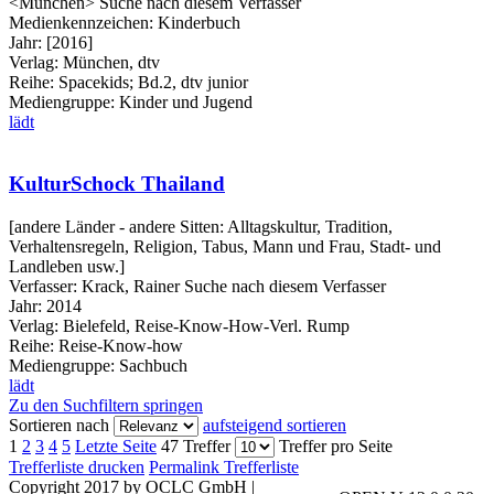
<München>
Suche nach diesem Verfasser
Medienkennzeichen:
Kinderbuch
Jahr:
[2016]
Verlag:
München, dtv
Reihe:
Spacekids; Bd.2, dtv junior
Mediengruppe:
Kinder und Jugend
lädt
KulturSchock Thailand
[andere Länder - andere Sitten: Alltagskultur, Tradition,
Verhaltensregeln, Religion, Tabus, Mann und Frau, Stadt- und
Landleben usw.]
Verfasser:
Krack, Rainer
Suche nach diesem Verfasser
Jahr:
2014
Verlag:
Bielefeld, Reise-Know-How-Verl. Rump
Reihe:
Reise-Know-how
Mediengruppe:
Sachbuch
lädt
Zu den Suchfiltern springen
Sortieren nach
aufsteigend sortieren
1
2
3
4
5
Letzte Seite
47 Treffer
Treffer pro Seite
Trefferliste drucken
Permalink Trefferliste
Copyright 2017 by OCLC GmbH
|