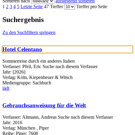
Sortieren nach
aufsteigend sortieren
1
2
3
4
5
Letzte Seite
47 Treffer
Treffer pro Seite
Suchergebnis
Zu den Suchfiltern springen
Hotel Celentano
Sommerreise durch ein anderes Italien
Verfasser:
Pfeil, Eric
Suche nach diesem Verfasser
Jahr:
[2026]
Verlag:
Köln, Kiepenheuer & Witsch
Mediengruppe:
Sachbuch
lädt
Gebrauchsanweisung für die Welt
Verfasser:
Altmann, Andreas
Suche nach diesem Verfasser
Jahr:
2016
Verlag:
München , Piper
Reihe:
Piper; 7608