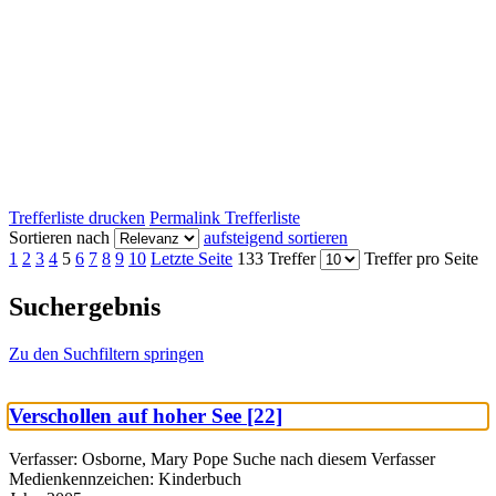
Trefferliste drucken
Permalink Trefferliste
Sortieren nach
aufsteigend sortieren
1
2
3
4
5
6
7
8
9
10
Letzte Seite
133 Treffer
Treffer pro Seite
Suchergebnis
Zu den Suchfiltern springen
Verschollen auf hoher See [22]
Verfasser:
Osborne, Mary Pope
Suche nach diesem Verfasser
Medienkennzeichen:
Kinderbuch