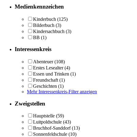
Medienkennzeichen
Kinderbuch
(125)
Bilderbuch
(3)
Kindersachbuch
(3)
BB
(1)
Interessenkreis
Abenteuer
(108)
Erstes Lesealter
(4)
Essen und Trinken
(1)
Freundschaft
(1)
Geschichten
(1)
Mehr Interessenkreis-Filter anzeigen
Zweigstellen
Hauptstelle
(59)
Luitpoldschule
(43)
Bruchhof-Sanddorf
(13)
Sonnenfeldschule
(10)