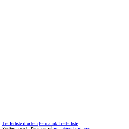
Trefferliste drucken
Permalink Trefferliste
Sortieren nach
aufsteigend sortieren