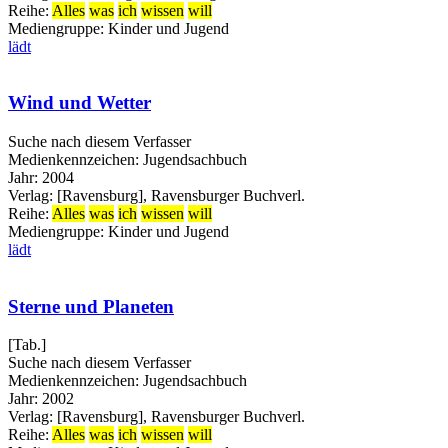
Reihe:
Alles
was
ich
wissen
will
Mediengruppe:
Kinder und Jugend
lädt
Wind und Wetter
Suche nach diesem Verfasser
Medienkennzeichen:
Jugendsachbuch
Jahr:
2004
Verlag:
[Ravensburg], Ravensburger Buchverl.
Reihe:
Alles
was
ich
wissen
will
Mediengruppe:
Kinder und Jugend
lädt
Sterne und Planeten
[Tab.]
Suche nach diesem Verfasser
Medienkennzeichen:
Jugendsachbuch
Jahr:
2002
Verlag:
[Ravensburg], Ravensburger Buchverl.
Reihe:
Alles
was
ich
wissen
will