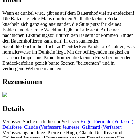
Inhalt
Wenn es dunkel wird, gibt es auf dem Bauernhof viel zu entdecken!
Die Katze jagt eine Maus durch den Stall, die kleinen Ferkel
kuscheln sich ganz eng aneinander, die Stute putzt ihr kleines
Fohlen und der treue Wachhund gibt auf alle acht. Auf einer
nächtlichen Erkundungstour durch den Bauernhof kommen Kinder
den Bauernhoftieren ganz nah! In der spannenden
Sachbilderbuchreihe "Licht an!" entdecken Kinder ab 4 Jahren, was
normalerweise im Dunkeln liegt. Mit der beiliegenden magischen
"Taschenlampe" aus Papier können die kleinen Forscher unter den
Entdeckerfolien gezielt bunte Szenen "beleuchten" und in
verborgene Welten eintauchen.
Rezensionen
Details
Verfasser:
Suche nach diesem Verfasser
Hugo, Pierre de (Verfasser)
;
Delafosse, Claude (Verfasser)
;
Jeunesse, Galimard (Verfasser)
Verfasserangabe:
Idee: Pierre de Hugo, Claude Delafosse und