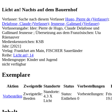
Licht an! Nachts auf dem Bauernhof
Verfasser:
Suche nach diesem Verfasser
Hugo, Pierre de (Verfasser)
;
Delafosse, Claude (Verfasser)
;
Jeunesse, Galimard (Verfasser)
Verfasserangabe:
Idee: Pierre de Hugo, Claude Delafosse und
Gallimard Jeunesse ; Übersetzung aus dem Französischen: Uta
Rüenauver
Medienkennzeichen:
KSB
Jahr:
[2021]
Verlag:
Frankfurt am Main, FISCHER Sauerländer
Reihe:
Licht an!; 14
Mediengruppe:
Kinder und Jugend
nicht verfügbar
Exemplare
Aktion
Zweigstelle
Standorte
Status
Vorbestellungen
Standorte:
Zweigstelle:
Status:
Vorbestellungen:
Fris
Vorbestellen
4.3 X
Beeden
Entliehen
0
19.
Licht