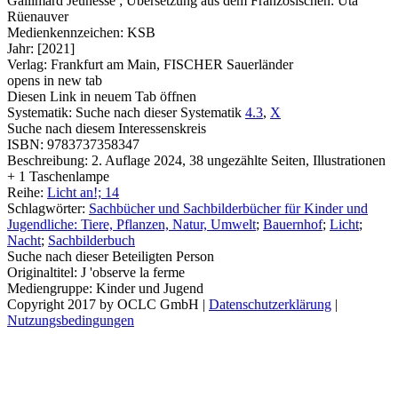
Gallimard Jeunesse ; Übersetzung aus dem Französischen: Uta
Rüenauver
Medienkennzeichen:
KSB
Jahr:
[2021]
Verlag:
Frankfurt am Main, FISCHER Sauerländer
opens in new tab
Diesen Link in neuem Tab öffnen
Systematik:
Suche nach dieser Systematik
4.3
,
X
Suche nach diesem Interessenskreis
ISBN:
9783737358347
Beschreibung:
2. Auflage 2024, 38 ungezählte Seiten, Illustrationen
+ 1 Taschenlampe
Reihe:
Licht an!; 14
Schlagwörter:
Sachbücher und Sachbilderbücher für Kinder und
Jugendliche: Tiere, Pflanzen, Natur, Umwelt
;
Bauernhof
;
Licht
;
Nacht
;
Sachbilderbuch
Suche nach dieser Beteiligten Person
Originaltitel:
J 'observe la ferme
Mediengruppe:
Kinder und Jugend
Copyright 2017 by OCLC GmbH
|
Datenschutzerklärung
|
Nutzungsbedingungen