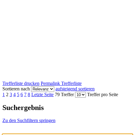
Trefferliste drucken
Permalink Trefferliste
Sortieren nach
aufsteigend sortieren
1
2
3
4
5
6
7
8
Letzte Seite
79 Treffer
Treffer pro Seite
Suchergebnis
Zu den Suchfiltern springen