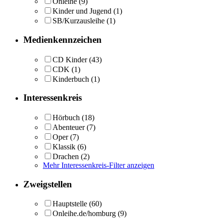
Onleihe
(9)
Kinder und Jugend
(1)
SB/Kurzausleihe
(1)
Medienkennzeichen
CD Kinder
(43)
CDK
(1)
Kinderbuch
(1)
Interessenkreis
Hörbuch
(18)
Abenteuer
(7)
Oper
(7)
Klassik
(6)
Drachen
(2)
Mehr Interessenkreis-Filter anzeigen
Zweigstellen
Hauptstelle
(60)
Onleihe.de/homburg
(9)