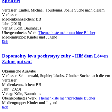
Sprache]
Verfasser:
Engler, Michael
;
Tourlonias, Joëlle
Suche nach diesem
Verfasser
Medienkennzeichen:
BB
Jahr:
[2016]
Verlag:
Köln, Baumhaus
Übergeordnetes Werk:
Themenkiste mehrsprachige Bücher
Mediengruppe:
Kinder und Jugend
lädt
Dopomohty levu pochystyty zuby - Hilf dem Löwen
Zähne putzen!
Ukrainische Ausgabe
Verfasser:
Schoenwald, Sophie
;
Jakobs, Günther
Suche nach diesem
Verfasser
Medienkennzeichen:
BB
Jahr:
[2023]
Verlag:
Köln, Baumhaus
Übergeordnetes Werk:
Themenkiste mehrsprachige Bücher
Mediengruppe:
Kinder und Jugend
lädt