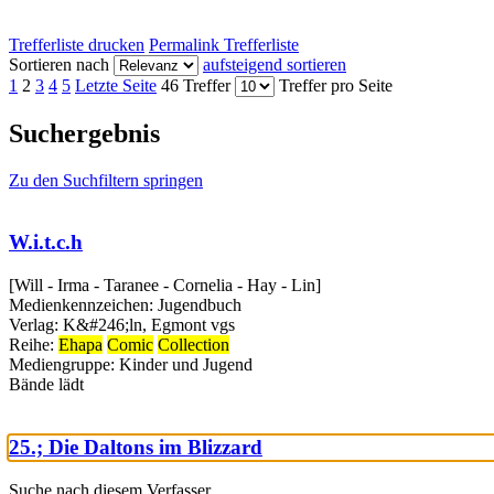
Trefferliste drucken
Permalink Trefferliste
Sortieren nach
aufsteigend sortieren
1
2
3
4
5
Letzte Seite
46 Treffer
Treffer pro Seite
Suchergebnis
Zu den Suchfiltern springen
W.i.t.c.h
[Will - Irma - Taranee - Cornelia - Hay - Lin]
Medienkennzeichen:
Jugendbuch
Verlag:
K&#246;ln, Egmont vgs
Reihe:
Ehapa
Comic
Collection
Mediengruppe:
Kinder und Jugend
Bände
lädt
25.; Die Daltons im Blizzard
Suche nach diesem Verfasser