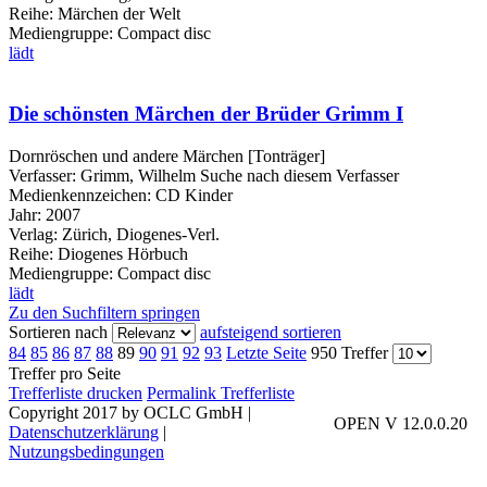
Reihe:
Märchen der Welt
Mediengruppe:
Compact disc
lädt
Die schönsten Märchen der Brüder Grimm I
Dornröschen und andere Märchen [Tonträger]
Verfasser:
Grimm, Wilhelm
Suche nach diesem Verfasser
Medienkennzeichen:
CD Kinder
Jahr:
2007
Verlag:
Zürich, Diogenes-Verl.
Reihe:
Diogenes Hörbuch
Mediengruppe:
Compact disc
lädt
Zu den Suchfiltern springen
Sortieren nach
aufsteigend sortieren
84
85
86
87
88
89
90
91
92
93
Letzte Seite
950 Treffer
Treffer pro Seite
Trefferliste drucken
Permalink Trefferliste
Copyright 2017 by OCLC GmbH
|
OPEN V 12.0.0.20
Datenschutzerklärung
|
Nutzungsbedingungen