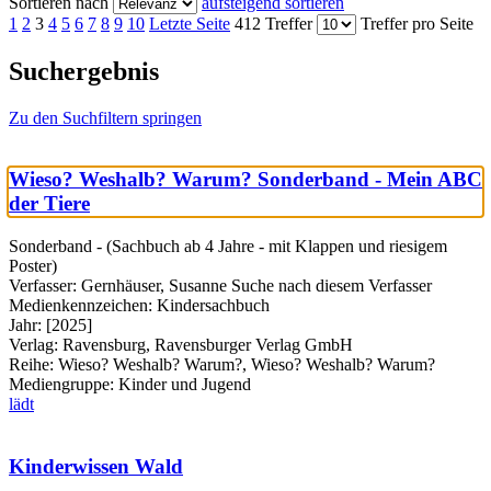
Sortieren nach
aufsteigend sortieren
1
2
3
4
5
6
7
8
9
10
Letzte Seite
412 Treffer
Treffer pro Seite
Suchergebnis
Zu den Suchfiltern springen
Wieso? Weshalb? Warum? Sonderband - Mein ABC
der Tiere
Sonderband - (Sachbuch ab 4 Jahre - mit Klappen und riesigem
Poster)
Verfasser:
Gernhäuser, Susanne
Suche nach diesem Verfasser
Medienkennzeichen:
Kindersachbuch
Jahr:
[2025]
Verlag:
Ravensburg, Ravensburger Verlag GmbH
Reihe:
Wieso? Weshalb? Warum?, Wieso? Weshalb? Warum?
Mediengruppe:
Kinder und Jugend
lädt
Kinderwissen Wald