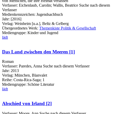
von Menschen, die ihre Heimat verlassen
Verfasser:
Eichenlaub, Carolin
;
Wallis, Beatrice
Suche nach diesem
Verfasser
Medienkennzeichen:
Jugendsachbuch
Jahr:
[2016]
Verlag:
Weinheim [u.a.], Beltz & Gelberg
Übergeordnetes Werk:
Themenkiste Politik & Gesellschaft
Mediengruppe:
Kinder und Jugend
lädt
Das Land zwischen den Meeren [1]
Roman
Verfasser:
Paredes, Anna
Suche nach diesem Verfasser
Jahr:
2013
Verlag:
München, Blanvalet
Reihe:
Costa-Rica-Saga; 1
Mediengruppe:
Schöne Literatur
lädt
Abschied von Irland [2]
Verfasser:
Moore, Ann
Suche nach diesem Verfasser