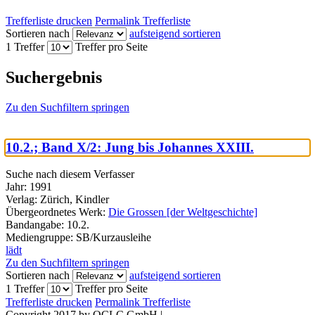
Trefferliste drucken
Permalink Trefferliste
Sortieren nach
aufsteigend sortieren
1 Treffer
Treffer pro Seite
Suchergebnis
Zu den Suchfiltern springen
10.2.; Band X/2: Jung bis Johannes XXIII.
Suche nach diesem Verfasser
Jahr:
1991
Verlag:
Zürich, Kindler
Übergeordnetes Werk:
Die Grossen [der Weltgeschichte]
Bandangabe:
10.2.
Mediengruppe:
SB/Kurzausleihe
lädt
Zu den Suchfiltern springen
Sortieren nach
aufsteigend sortieren
1 Treffer
Treffer pro Seite
Trefferliste drucken
Permalink Trefferliste
Copyright 2017 by OCLC GmbH
|