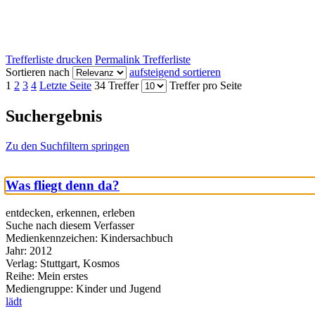
Trefferliste drucken
Permalink Trefferliste
Sortieren nach
aufsteigend sortieren
1
2
3
4
Letzte Seite
34 Treffer
Treffer pro Seite
Suchergebnis
Zu den Suchfiltern springen
Was fliegt denn da?
entdecken, erkennen, erleben
Suche nach diesem Verfasser
Medienkennzeichen:
Kindersachbuch
Jahr:
2012
Verlag:
Stuttgart, Kosmos
Reihe:
Mein erstes
Mediengruppe:
Kinder und Jugend
lädt