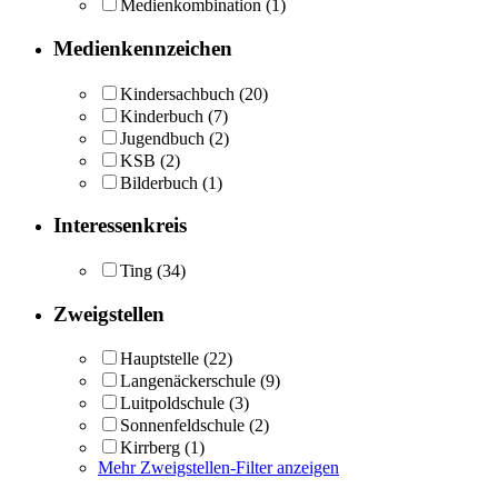
Medienkombination
(1)
Medienkennzeichen
Kindersachbuch
(20)
Kinderbuch
(7)
Jugendbuch
(2)
KSB
(2)
Bilderbuch
(1)
Interessenkreis
Ting
(34)
Zweigstellen
Hauptstelle
(22)
Langenäckerschule
(9)
Luitpoldschule
(3)
Sonnenfeldschule
(2)
Kirrberg
(1)
Mehr Zweigstellen-Filter anzeigen