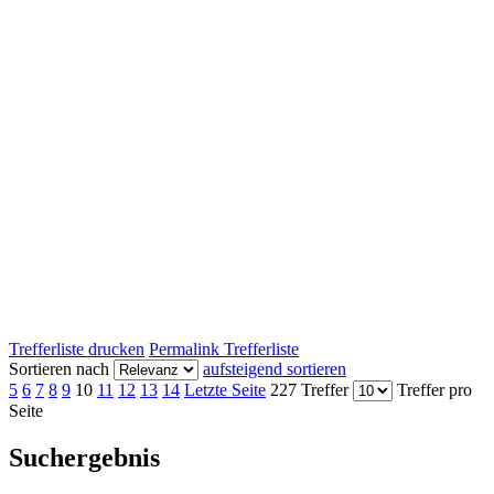
Trefferliste drucken
Permalink Trefferliste
Sortieren nach
aufsteigend sortieren
5
6
7
8
9
10
11
12
13
14
Letzte Seite
227 Treffer
Treffer pro
Seite
Suchergebnis