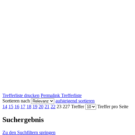
Trefferliste drucken
Permalink Trefferliste
Sortieren nach
aufsteigend sortieren
14
15
16
17
18
19
20
21
22
23
227 Treffer
Treffer pro Seite
Suchergebnis
Zu den Suchfiltern springen