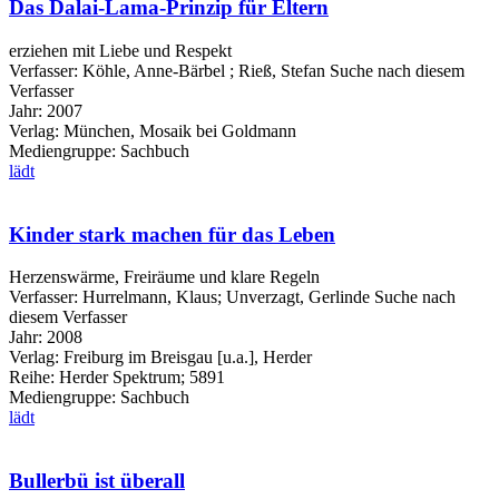
Das Dalai-Lama-Prinzip für Eltern
erziehen mit Liebe und Respekt
Verfasser:
Köhle, Anne-Bärbel
;
Rieß, Stefan
Suche nach diesem
Verfasser
Jahr:
2007
Verlag:
München, Mosaik bei Goldmann
Mediengruppe:
Sachbuch
lädt
Kinder stark machen für das Leben
Herzenswärme, Freiräume und klare Regeln
Verfasser:
Hurrelmann, Klaus
;
Unverzagt, Gerlinde
Suche nach
diesem Verfasser
Jahr:
2008
Verlag:
Freiburg im Breisgau [u.a.], Herder
Reihe:
Herder Spektrum; 5891
Mediengruppe:
Sachbuch
lädt
Bullerbü ist überall