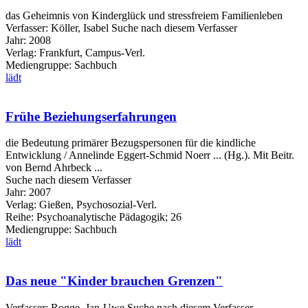
das Geheimnis von Kinderglück und stressfreiem Familienleben
Verfasser:
Köller, Isabel
Suche nach diesem Verfasser
Jahr:
2008
Verlag:
Frankfurt, Campus-Verl.
Mediengruppe:
Sachbuch
lädt
Frühe Beziehungserfahrungen
die Bedeutung primärer Bezugspersonen für die kindliche
Entwicklung / Annelinde Eggert-Schmid Noerr ... (Hg.). Mit Beitr.
von Bernd Ahrbeck ...
Suche nach diesem Verfasser
Jahr:
2007
Verlag:
Gießen, Psychosozial-Verl.
Reihe:
Psychoanalytische Pädagogik; 26
Mediengruppe:
Sachbuch
lädt
Das neue "Kinder brauchen Grenzen"
Verfasser:
Rogge, Jan-Uwe
Suche nach diesem Verfasser