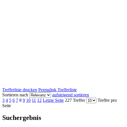
Trefferliste drucken
Permalink Trefferliste
Sortieren nach
aufsteigend sortieren
3
4
5
6
7
8
9
10
11
12
Letzte Seite
227 Treffer
Treffer pro
Seite
Suchergebnis