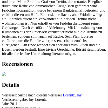
und ihren Mann Fridolin, Graf von Trettin, deren trautes Eheglück
durch eine Reihe von dramatischen Ereignissen gefährdet wird.
Fridolins Kompagnon wurde bei einem Bankgeschäft betrogen, und
er bittet diesen um Hilfe. Eine riskante Sache, aber Fridolin willigt
ein. Plötzlich taucht ein Verwandter auf, der den Trettins nicht
wohlgesonnen ist. Nun erhofft er von Fridolin die Lösung seiner
Geldsorgen. Doch er stößt auf Ablehnung. Mit Unterstützung von
Kumpanen aus der Unterwelt versucht er nicht nur, die Trettins zu
bestehlen, sondern sinnt auch auf Rache. Sein Plan, Lore zu
entführen, um die Familie zu erpressen, scheint zunächst
aufzugehen. Am Ende wendet sich aber alles zum Guten und die
Bösen werden bestraft. Eine triviale Geschichte, flüssig geschrieben,
für alle, die leichte Unterhaltungsliteratur mögen.
Rezensionen
Details
Verfasser:
Suche nach diesem Verfasser
Lorentz, Iny
Verfasserangabe:
Iny Lorentz
Jahr:
2011