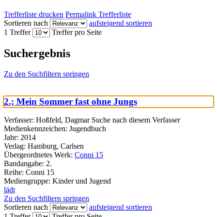
Trefferliste drucken
Permalink Trefferliste
Sortieren nach
aufsteigend sortieren
1 Treffer
Treffer pro Seite
Suchergebnis
Zu den Suchfiltern springen
2.; Mein Sommer fast ohne Jungs
Verfasser:
Hoßfeld, Dagmar
Suche nach diesem Verfasser
Medienkennzeichen:
Jugendbuch
Jahr:
2014
Verlag:
Hamburg, Carlsen
Übergeordnetes Werk:
Conni 15
Bandangabe:
2.
Reihe:
Conni 15
Mediengruppe:
Kinder und Jugend
lädt
Zu den Suchfiltern springen
Sortieren nach
aufsteigend sortieren
1 Treffer
Treffer pro Seite