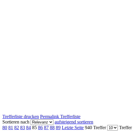
Trefferliste drucken
Permalink Trefferliste
Sortieren nach
aufsteigend sortieren
80
81
82
83
84
85
86
87
88
89
Letzte Seite
940 Treffer
Treffer