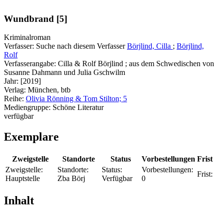
Wundbrand [5]
Kriminalroman
Verfasser:
Suche nach diesem Verfasser
Börjlind, Cilla
;
Börjlind,
Rolf
Verfasserangabe:
Cilla & Rolf Börjlind ; aus dem Schwedischen von
Susanne Dahmann und Julia Gschwilm
Jahr:
[2019]
Verlag:
München, btb
Reihe:
Olivia Rönning & Tom Stilton; 5
Mediengruppe:
Schöne Literatur
verfügbar
Exemplare
Zweigstelle
Standorte
Status
Vorbestellungen
Frist
Zweigstelle:
Standorte:
Status:
Vorbestellungen:
Frist:
Hauptstelle
Zba Börj
Verfügbar
0
Inhalt