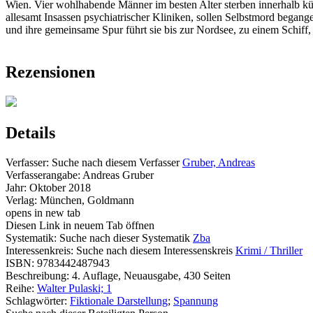
Wien. Vier wohlhabende Männer im besten Alter sterben innerhalb kür
allesamt Insassen psychiatrischer Kliniken, sollen Selbstmord began
und ihre gemeinsame Spur führt sie bis zur Nordsee, zu einem Schiff, 
Rezensionen
Details
Verfasser:
Suche nach diesem Verfasser
Gruber, Andreas
Verfasserangabe:
Andreas Gruber
Jahr:
Oktober 2018
Verlag:
München, Goldmann
opens in new tab
Diesen Link in neuem Tab öffnen
Systematik:
Suche nach dieser Systematik
Zba
Interessenkreis:
Suche nach diesem Interessenskreis
Krimi / Thriller
ISBN:
9783442487943
Beschreibung:
4. Auflage, Neuausgabe, 430 Seiten
Reihe:
Walter Pulaski; 1
Schlagwörter:
Fiktionale Darstellung
;
Spannung