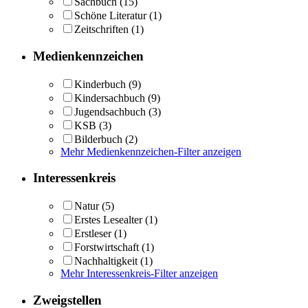
Sachbuch
(15)
Schöne Literatur
(1)
Zeitschriften
(1)
Medienkennzeichen
Kinderbuch
(9)
Kindersachbuch
(9)
Jugendsachbuch
(3)
KSB
(3)
Bilderbuch
(2)
Mehr Medienkennzeichen-Filter anzeigen
Interessenkreis
Natur
(5)
Erstes Lesealter
(1)
Erstleser
(1)
Forstwirtschaft
(1)
Nachhaltigkeit
(1)
Mehr Interessenkreis-Filter anzeigen
Zweigstellen