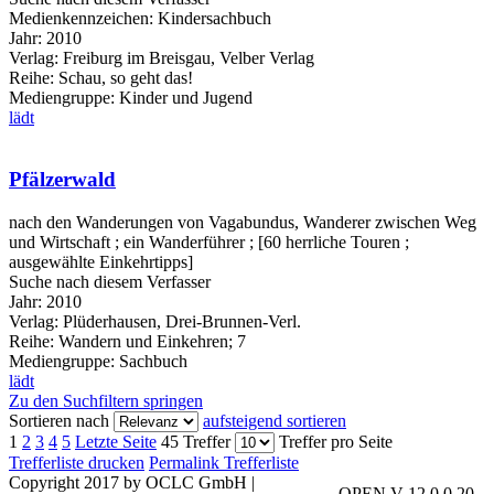
Medienkennzeichen:
Kindersachbuch
Jahr:
2010
Verlag:
Freiburg im Breisgau, Velber Verlag
Reihe:
Schau, so geht das!
Mediengruppe:
Kinder und Jugend
lädt
Pfälzerwald
nach den Wanderungen von Vagabundus, Wanderer zwischen Weg
und Wirtschaft ; ein Wanderführer ; [60 herrliche Touren ;
ausgewählte Einkehrtipps]
Suche nach diesem Verfasser
Jahr:
2010
Verlag:
Plüderhausen, Drei-Brunnen-Verl.
Reihe:
Wandern und Einkehren; 7
Mediengruppe:
Sachbuch
lädt
Zu den Suchfiltern springen
Sortieren nach
aufsteigend sortieren
1
2
3
4
5
Letzte Seite
45 Treffer
Treffer pro Seite
Trefferliste drucken
Permalink Trefferliste
Copyright 2017 by OCLC GmbH
|
OPEN V 12.0.0.20