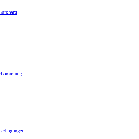
Burkhard
elsammlung
bedingungen