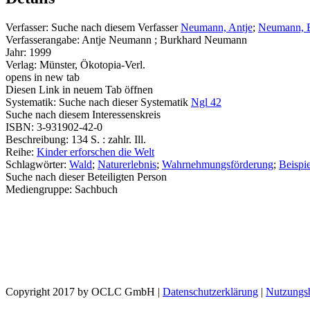
Verfasser:
Suche nach diesem Verfasser
Neumann, Antje
;
Neumann, 
Verfasserangabe:
Antje Neumann ; Burkhard Neumann
Jahr:
1999
Verlag:
Münster, Ökotopia-Verl.
opens in new tab
Diesen Link in neuem Tab öffnen
Systematik:
Suche nach dieser Systematik
Ngl 42
Suche nach diesem Interessenskreis
ISBN:
3-931902-42-0
Beschreibung:
134 S. : zahlr. Ill.
Reihe:
Kinder erforschen die Welt
Schlagwörter:
Wald
;
Naturerlebnis
;
Wahrnehmungsförderung
;
Beispi
Suche nach dieser Beteiligten Person
Mediengruppe:
Sachbuch
Copyright 2017 by OCLC GmbH
|
Datenschutzerklärung
|
Nutzungs