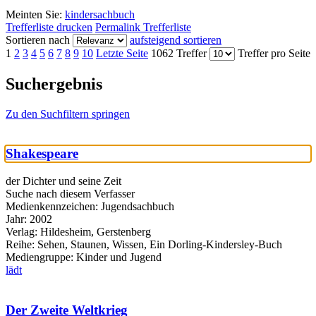
Meinten Sie:
kindersachbuch
Trefferliste drucken
Permalink Trefferliste
Sortieren nach
aufsteigend sortieren
1
2
3
4
5
6
7
8
9
10
Letzte Seite
1062 Treffer
Treffer pro Seite
Suchergebnis
Zu den Suchfiltern springen
Shakespeare
der Dichter und seine Zeit
Suche nach diesem Verfasser
Medienkennzeichen:
Jugendsachbuch
Jahr:
2002
Verlag:
Hildesheim, Gerstenberg
Reihe:
Sehen, Staunen, Wissen, Ein Dorling-Kindersley-Buch
Mediengruppe:
Kinder und Jugend
lädt
Der Zweite Weltkrieg