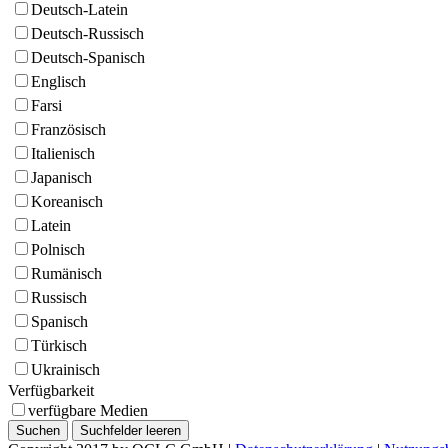
Deutsch-Latein
Deutsch-Russisch
Deutsch-Spanisch
Englisch
Farsi
Französisch
Italienisch
Japanisch
Koreanisch
Latein
Polnisch
Rumänisch
Russisch
Spanisch
Türkisch
Ukrainisch
Verfügbarkeit
verfügbare Medien